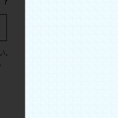
は？
い。
。