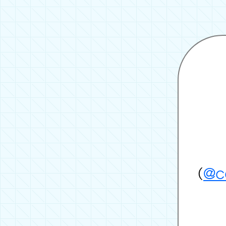
（
@co