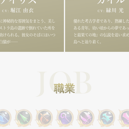
UPGRADING
GOO
育成
グッズ
堀江 由衣
緑川 光
CV:
CV:
MOVIE
GUI
に神秘的な雰囲気をまとう、美し
優れた考古学者であり、熟練し
ムービー
二次創作ガ
ストラ島の遺跡で倒れていた所を
ある青年。幼い頃からの夢であ
助けられる。彼女のそばにはいつ
と最果ての地』の伝説を追い求
白猫が――
島へと辿り着く。
OFFICIAL SNS
X
YouTube
TikTok
JOB
職業