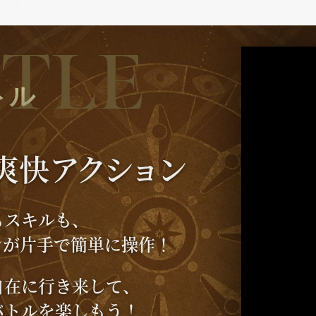
TLE
トル
爽快
アクション
もスキルも、
ンが片手で簡単に操作！
自在に行き来して、
バトルを楽しもう！