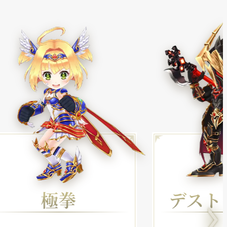
極拳
デスト