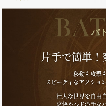
BAT
バ
片手で簡単！
移動も攻撃
スピーディなアクショ
壮大な世界を自由
爽快かつド派手な