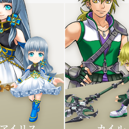
HOME
NEW
ホーム
ニュース
BATTLE
CHA
バトル
キャラクタ
JOB
WOR
職種
世界観
アイリス
カイル