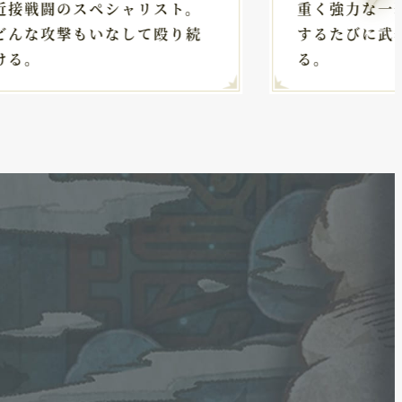
近接戦闘のスペシャリスト。
重く強力な一
どんな攻撃もいなして殴り続
するたびに武
ける。
る。