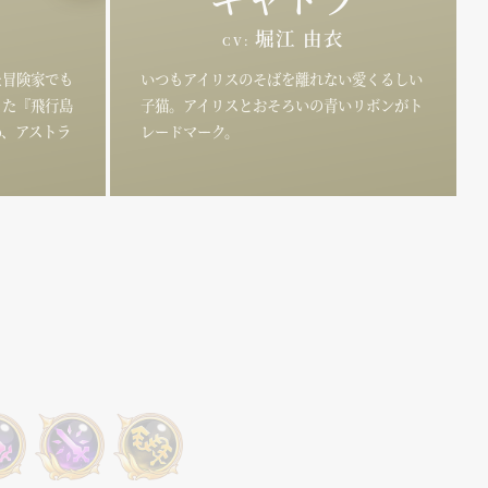
DS
堀江 由衣
CV:
DELINE
た冒険家でも
いつもアイリスのそばを離れない愛くるしい
イドライン
った『飛行島
子猫。アイリスとおそろいの青いリボンがト
め、アストラ
レードマーク。