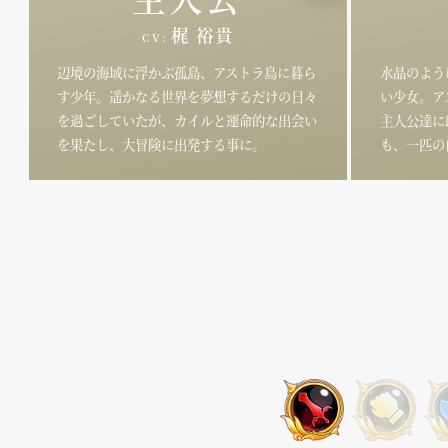
梶 裕貴
CV:
辺境の海域に浮かぶ孤島、アストラ島に暮ら
水晶のよう
す少年。遥かなる世界を夢想するだけの日々
い少女。ア
を過ごしていたが、カイルと運命的な出会い
主人公達に
を果たし、大冒険に出発する事に。
も、一匹の