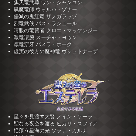
焦天竜武尊 ワン・シャンユン
黒魔竜師 ウォルバ・ゾナー
儘滅の鬼紅竜 ザノガラッゾ
烈竜武侠 バス・ラシュール
晴眼の竜賢者 クロエ・マッケンジー
激竜凄腕 スーチャ・ヨゥン
凛竜穿牙 パメラ・ホーク
虚実の彼方の魔神竜 ヴシュトナーザ
星々を見渡す大賢 ノイン・ケーラ
聖なる夜空を渡る ヒカリ・スフィア
揺蕩う星海の光 ソラナ・カルナ