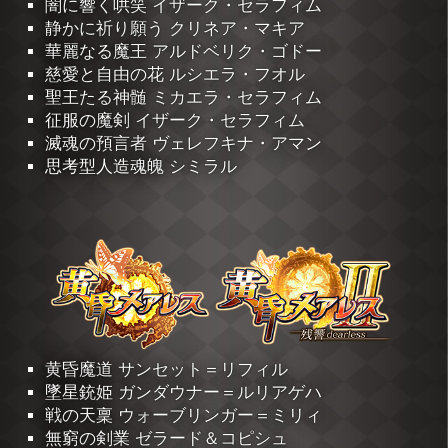
闇に響く哄笑 イザーク・セラフィム
静かに祈り願う クリネア・マキア
華麗なる魔王 アルドベリク・ゴドー
慈愛と自由の花 ルシエラ・フオル
聖王たる神髄 ミカエラ・セラフィム
征服の魔剣 イザーク・セラフィム
滅魂の預言者 ヴェレフキナ・アマン
思考型人造魂魄 シミラル
黄昏魔道 サンセット＝リフィル
墜星銃姫 ガンダウナー＝ルリアゲハ
戦の天稟 ウォーブリンガー＝ミリィ
無窮の剣業 ゼラード＆コピシュ