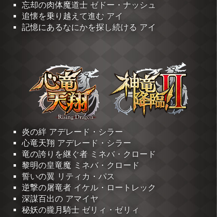
忘却の肉体魔道士 ゼドー・ナッシュ
追懐を乗り越えて進む アイ
記憶にあるなにかを探し続ける アイ
炎の絆 アデレード・シラー
心竜天翔 アデレード・シラー
竜の誇りを継ぐ者 ミネバ・クロード
黎明の皇竜魔 ミネバ・クロード
誓いの翼 リティカ・パス
逆撃の屠竜者 イケル・ロートレック
深謀百出の アマイヤ
秘妖の朧月騎士 ゼリィ・ゼリィ