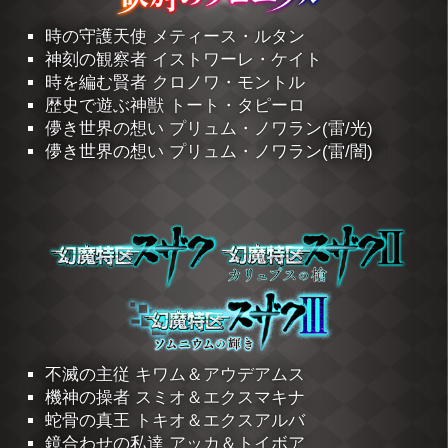
時の守護天使 メティース・ルタン
神刻の観察者 イストワーレ・ケイト
時を編む賢者 クロノワ・モントル
歴史で遊ぶ神獣 トート・タピーロ
儚き世界の想い プリュム・ノワラン(雷/光)
儚き世界の想い プリュム・ノワラン(雷/闇)
不滅の主従 キワム＆アウデアムス
機神の操者 スミオ＆エクスマキナ
蛇骨の真王 トキオ＆エクスアルバ
鏡合わせの私達 アッカ＆トイボア