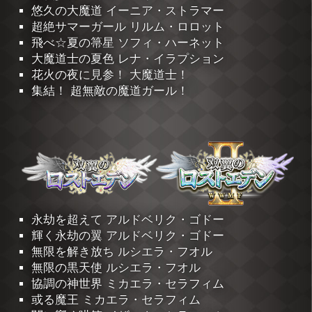
悠久の大魔道 イーニア・ストラマー
超絶サマーガール リルム・ロロット
飛べ☆夏の箒星 ソフィ・ハーネット
大魔道士の夏色 レナ・イラプション
花火の夜に見参！ 大魔道士！
集結！ 超無敵の魔道ガール！
永劫を超えて アルドベリク・ゴドー
輝く永劫の翼 アルドベリク・ゴドー
無限を解き放ち ルシエラ・フオル
無限の黒天使 ルシエラ・フオル
協調の神世界 ミカエラ・セラフィム
或る魔王 ミカエラ・セラフィム