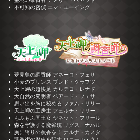
聖境の敬祷者 アメリー・ベネット
不可知の密偵 エマ・ユーイング
夢見鳥の調香師 アネーロ・フェサ
小麦のプリンス ブレド・クラフツ
天上岬の超快足 カルテロ・レナド
大自然の究明者 ベアード・フェサ
思い出を胸に秘める ファム・リリー
天上岬の工房主 フェルチ・リリー
もふもふ国王女 ヤネット・フリール
森を守護する魔弾銃 リグス・ナハル
胸に誇りの薫香を！ ナルナ・カスタ
調香術の歴史を記す ロニール・クム