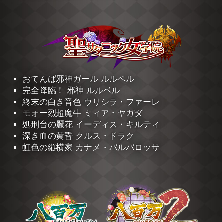
おてんば邪神ガール ルルベル
完全降臨！ 邪神 ルルベル
終末の白き音色 ウリシラ・ファーレ
モォー烈超魔牛 ミィア・ヤガダ
処刑台の麗花 イーディス・キルティ
深き血の黄昏 クルス・ドラク
虹色の縦横家 カナメ・バルバロッサ