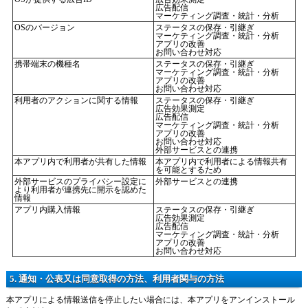
広告配信
マーケティング調査・統計・分析
OSのバージョン
ステータスの保存・引継ぎ
マーケティング調査・統計・分析
アプリの改善
お問い合わせ対応
携帯端末の機種名
ステータスの保存・引継ぎ
マーケティング調査・統計・分析
アプリの改善
お問い合わせ対応
利用者のアクションに関する情報
ステータスの保存・引継ぎ
広告効果測定
広告配信
マーケティング調査・統計・分析
アプリの改善
お問い合わせ対応
外部サービスとの連携
本アプリ内で利用者が共有した情報
本アプリ内で利用者による情報共有
を可能とするため
外部サービスのプライバシー設定に
外部サービスとの連携
より利用者が連携先に開示を認めた
情報
アプリ内購入情報
ステータスの保存・引継ぎ
広告効果測定
広告配信
マーケティング調査・統計・分析
アプリの改善
お問い合わせ対応
5. 通知・公表又は同意取得の方法、利用者関与の方法
本アプリによる情報送信を停止したい場合には、本アプリをアンインストール