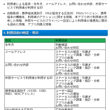
利用者による提供：生年月、メールアドレス、お問い合わせ内容、外部サー
ビスで利用者が利用するID
自動取得：携帯端末識別子、OSが提供する広告ID、OSのバージョン、携帯
端末の機種名、利用者のアクションに関する情報、本アプリ内で利用者が共
有した情報、外部サービスのプライバシー設定により利用者が連携先に開示
を認めた情報、アプリ内購入情報
4. 利用目的の特定・明示
項目
利用目的
生年月
年齢確認
お問い合わせ対応
メールアドレス
ステータスの保存・引継ぎ
マーケティング調査・統計・分析
アプリの改善
お問い合わせ対応
お問い合わせ内容
ステータスの保存・引継ぎ
マーケティング調査・統計・分析
アプリの改善
お問い合わせ対応
外部サービスで利用者が利用するID
ステータスの保存・引継ぎ
マーケティング調査・統計・分析
アプリの改善
お問い合わせ対応
携帯端末識別子（UUID、UIID、
ユーザー認証
IMEI、MACアドレス）
ユーザーへの通知
ステータスの保存・引継ぎ
マーケティング調査・統計・分析
アプリの改善
お問い合わせ対応
OSが提供する広告ID
広告効果測定