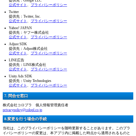
提供先：Google LLC
公式サイト
、
プライバシーポリシー
Twitter
提供先：Twitter, Inc.
公式サイト
、
プライバシーポリシー
Yahoo! JAPAN
提供先：ヤフー株式会社
公式サイト
、
プライバシーポリシー
Adjust SDK
提供先：Adjust株式会社
公式サイト
、
プライバシーポリシー
LINE広告
提供先：LINE株式会社
公式サイト
、
プライバシーポリシー
Unity Ads SDK
提供先：Unity Technologies
公式サイト
、
プライバシーポリシー
7. 問合せ窓口
株式会社コロプラ 個人情報管理責任者
privacypolicy@colopl.co.jp
8.変更を行う場合の手続
当社は、このプライバシーポリシーを随時更新することがあります。このプラ
イバシーポリシーの変更は、本アプリ内に掲載した時点から適用されるものと