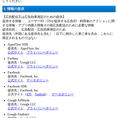
してください。
6. 情報の提供
【広告配信又は広告効果測定のための提供】
提供する情報： ユーザーID・OSが提供する広告ID・利用者のアクションに関
する情報・アプリ内購入情報その他広告配信のために必要な情報
提供目的： 広告配信・広告効果測定のため
提供先（外国にある提供先も含む）：以下に例示した第三者を含み、これらに
限定されるものではない
AppsFlyer SDK
提供先：AppsFlyer, Inc.
公式サイト
、
プライバシーポリシー
Firebase
提供先：Google LLC
公式サイト
、
プライバシーポリシー
Facebook
提供先：Facebook, Inc.
公式サイト
、
データポリシー
Facebook SDK
提供先：Facebook, Inc.
公式サイト（
iOS
、
Android
）、
データポリシー
Google AdWords
提供先：Google LLC
公式サイト
、
プライバシーポリシー
Google Analytics